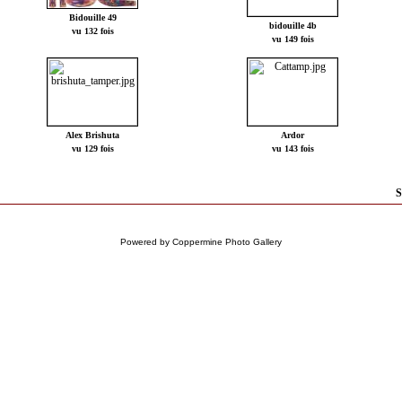
Bidouille 49
bidouille 4b
vu 132 fois
vu 149 fois
Alex Brishuta
Ardor
vu 129 fois
vu 143 fois
S
Powered by
Coppermine Photo Gallery