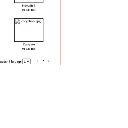
bidouille 5
vu 133 fois
Coryphée
vu 136 fois
1
2
3
auter à la page