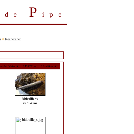
P
s de
ipe
s
Rechercher
•
•
m du fichier
DATE
Position
bidouille 4c
vu 164 fois