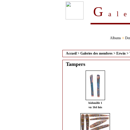
G
al
Albums
Der
Accueil
>
Galeries des membres
>
Erwin
>
Tampers
bidouille 1
vu 164 fois