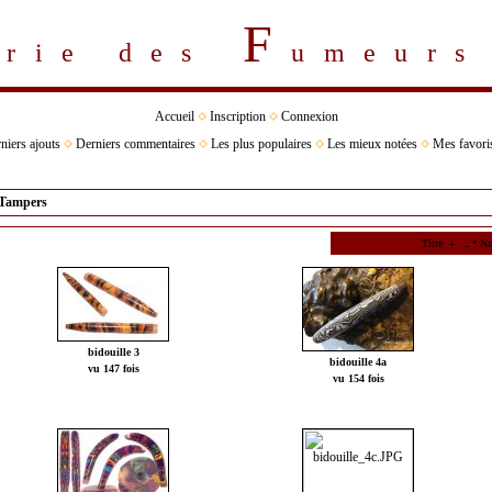
F
erie des
umeur
Accueil
Inscription
Connexion
niers ajouts
Derniers commentaires
Les plus populaires
Les mieux notées
Mes favori
Tampers
•
Titre
No
bidouille 3
bidouille 4a
vu 147 fois
vu 154 fois